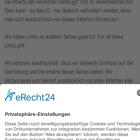
die Inhalte der verlinkten Seite ggf. mit zu verantworten hat.
Dies kann - so das LG - nur dadurch verhindert werden, dass
man sich ausdrücklich von diesen Inhalten distanziert.
Wir haben Links zu anderen Seiten gesetzt. Für all diese
Links gilt:
Wir betonen ausdrücklich, dass wir keinerlei Einfluss auf die
Gestaltung und die Inhalte dieser Seiten haben. Wir
distanzieren uns hiermit ausdrücklich von allen Inhalten aller
verlinkten Seiten. Sämtliche Inhalte, insbesondere
veröffentlichte Meinungen und Tatsachenbehauptungen,
machen wir uns durch Links nicht zu eigen, sofern nicht im
Einzelfall zu dem betreffenden Link ausdrücklich etwas
anderes erklärt wird.